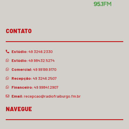
CONTATO
Estúdio:
49 3246.2330
Estúdio:
49 98432.5274
Comercial:
49 99199.9170
Recepção:
49 3246.2507
Financeiro:
49 99841.2907
Email:
recepcao@radiofraiburgo.fm.br
NAVEGUE