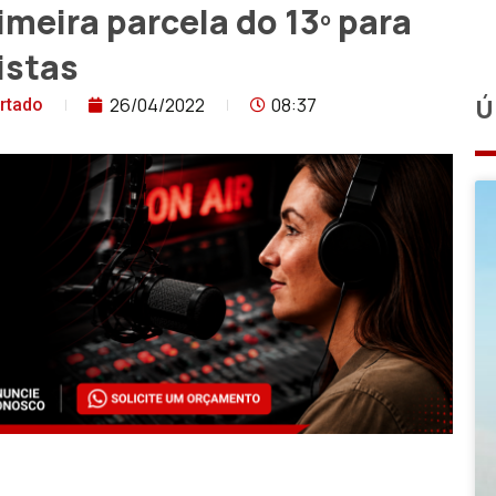
meira parcela do 13º para
istas
26/04/2022
08:37
Ú
urtado