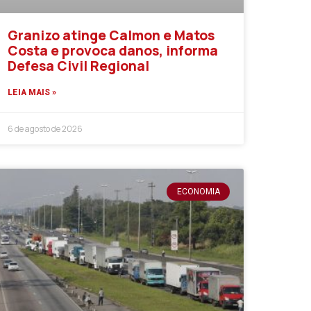
Granizo atinge Calmon e Matos
Costa e provoca danos, informa
Defesa Civil Regional
LEIA MAIS »
6 de agosto de 2026
ECONOMIA