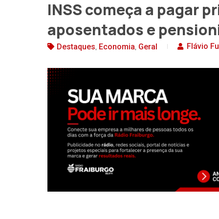
INSS começa a pagar pri
aposentados e pension
,
,
Flávio F
Destaques
Economia
Geral