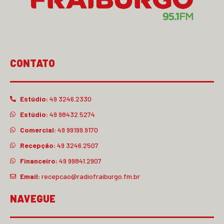
CONTATO
Estúdio:
49 3246.2330
Estúdio:
49 98432.5274
Comercial:
49 99199.9170
Recepção:
49 3246.2507
Financeiro:
49 99841.2907
Email:
recepcao@radiofraiburgo.fm.br
NAVEGUE