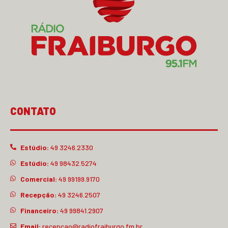
CONTATO
Estúdio:
49 3246.2330
Estúdio:
49 98432.5274
Comercial:
49 99199.9170
Recepção:
49 3246.2507
Financeiro:
49 99841.2907
Email:
recepcao@radiofraiburgo.fm.br