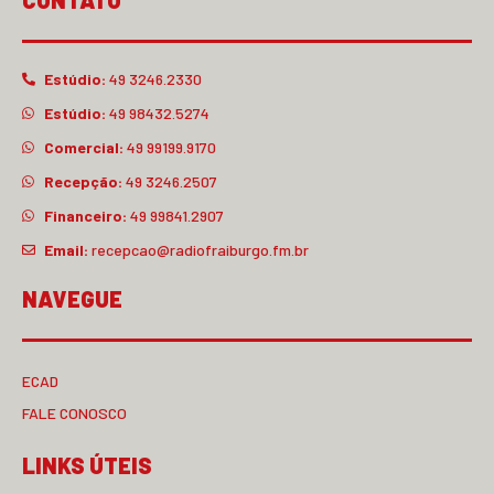
CONTATO
Estúdio:
49 3246.2330
Estúdio:
49 98432.5274
Comercial:
49 99199.9170
Recepção:
49 3246.2507
Financeiro:
49 99841.2907
Email:
recepcao@radiofraiburgo.fm.br
NAVEGUE
ECAD
FALE CONOSCO
LINKS ÚTEIS