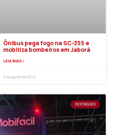
Ônibus pega fogo na SC-355 e
mobiliza bombeiros em Jaborá
LEIA MAIS »
6 de agosto de 2026
DESTAQUES