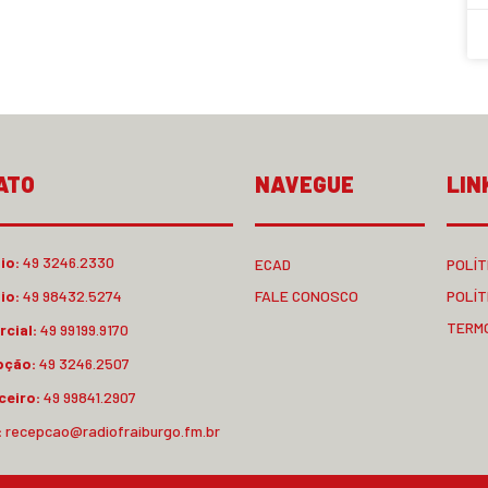
ATO
NAVEGUE
LIN
io:
49 3246.2330
ECAD
POLÍT
io:
49 98432.5274
FALE CONOSCO
POLÍT
TERM
cial:
49 99199.9170
pção:
49 3246.2507
ceiro:
49 99841.2907
:
recepcao@radiofraiburgo.fm.br