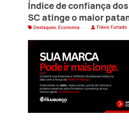
Índice de confiança dos
SC atinge o maior pat
,
Flávio Furtado
Destaques
Economia