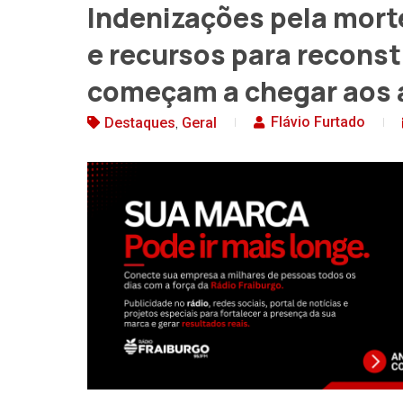
Indenizações pela mort
e recursos para recons
começam a chegar aos a
,
Flávio Furtado
Destaques
Geral