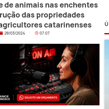
e de animais nas enchentes
trução das propriedades
gricultores catarinenses
Ú
28/03/2024
07:07