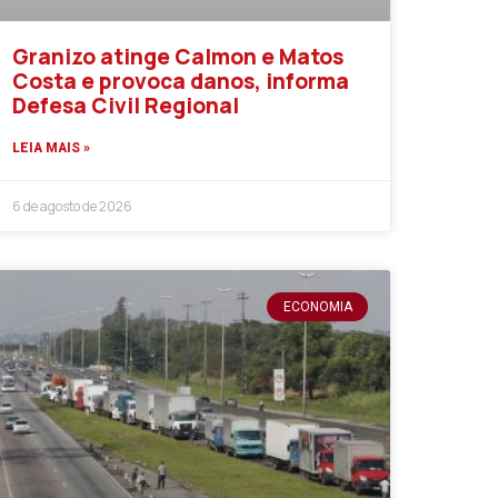
Granizo atinge Calmon e Matos
Costa e provoca danos, informa
Defesa Civil Regional
LEIA MAIS »
6 de agosto de 2026
ECONOMIA