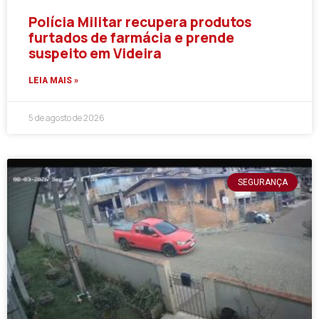
Polícia Militar recupera produtos
furtados de farmácia e prende
suspeito em Videira
LEIA MAIS »
5 de agosto de 2026
SEGURANÇA