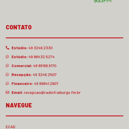
CONTATO
Estúdio:
49 3246.2330
Estúdio:
49 98432.5274
Comercial:
49 99199.9170
Recepção:
49 3246.2507
Financeiro:
49 99841.2907
Email:
recepcao@radiofraiburgo.fm.br
NAVEGUE
ECAD