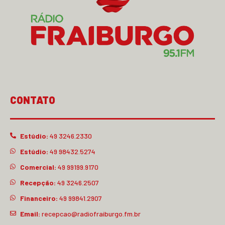
CONTATO
Estúdio:
49 3246.2330
Estúdio:
49 98432.5274
Comercial:
49 99199.9170
Recepção:
49 3246.2507
Financeiro:
49 99841.2907
Email:
recepcao@radiofraiburgo.fm.br