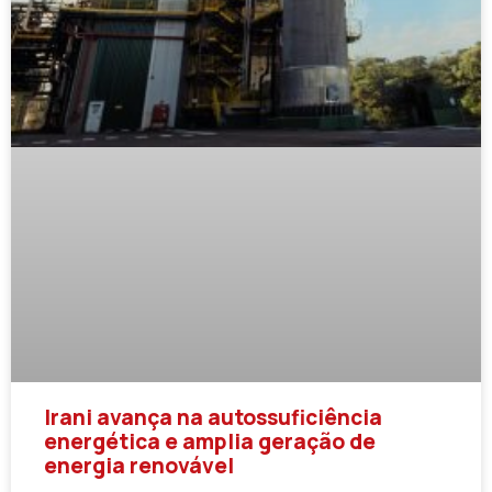
Irani avança na autossuficiência
energética e amplia geração de
energia renovável