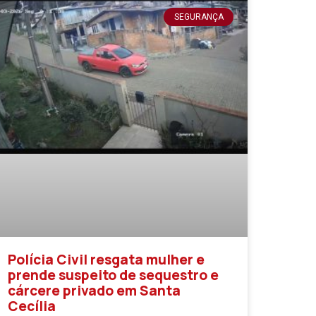
SEGURANÇA
Polícia Civil resgata mulher e
prende suspeito de sequestro e
cárcere privado em Santa
Cecília