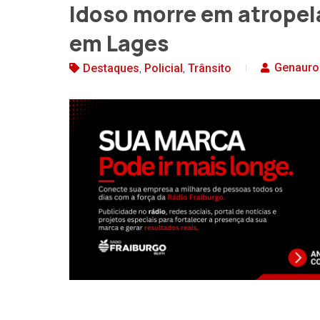
Idoso morre em atropel
em Lages
,
,
Genauro
Destaques
Policial
Trânsito