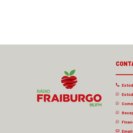
CONT
Estúd
Estúd
Comer
Rece
Finan
Email