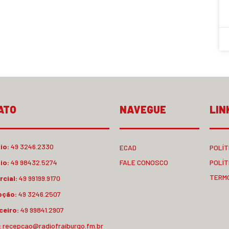
ATO
NAVEGUE
LIN
io:
49 3246.2330
ECAD
POLÍT
io:
49 98432.5274
FALE CONOSCO
POLÍT
TERM
cial:
49 99199.9170
pção:
49 3246.2507
ceiro:
49 99841.2907
:
recepcao@radiofraiburgo.fm.br