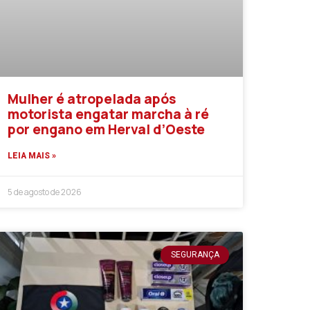
Mulher é atropelada após
motorista engatar marcha à ré
por engano em Herval d’Oeste
LEIA MAIS »
5 de agosto de 2026
SEGURANÇA