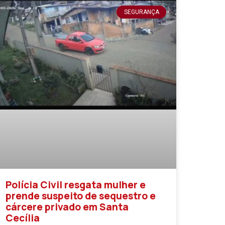
SEGURANÇA
Polícia Civil resgata mulher e
prende suspeito de sequestro e
cárcere privado em Santa
Cecília