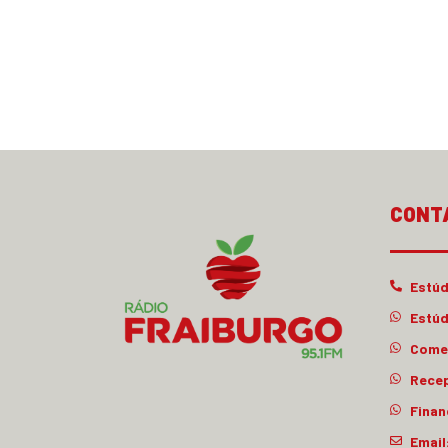
CONT
Estúd
Estúd
Comer
Rece
Finan
Email