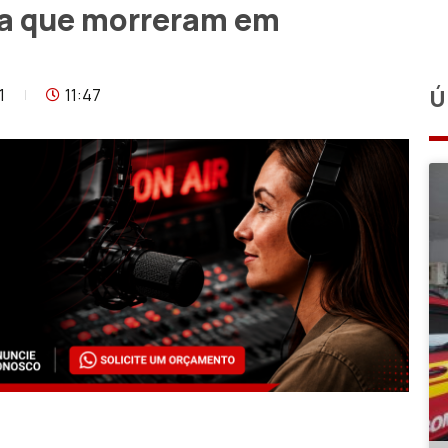
lha que morreram em
1
11:47
Ú