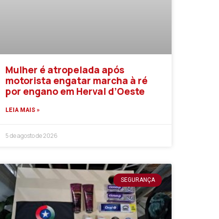
Mulher é atropelada após
motorista engatar marcha à ré
por engano em Herval d’Oeste
LEIA MAIS »
5 de agosto de 2026
SEGURANÇA