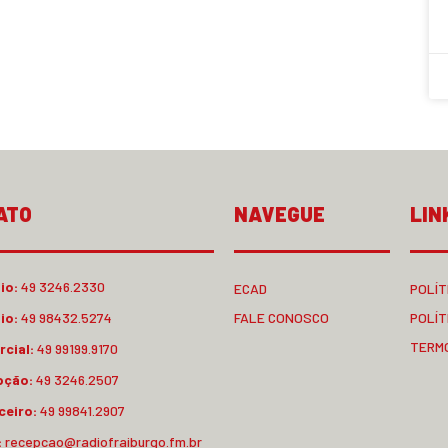
ATO
NAVEGUE
LIN
io:
49 3246.2330
ECAD
POLÍT
io:
49 98432.5274
FALE CONOSCO
POLÍT
TERM
cial:
49 99199.9170
pção:
49 3246.2507
ceiro:
49 99841.2907
:
recepcao@radiofraiburgo.fm.br