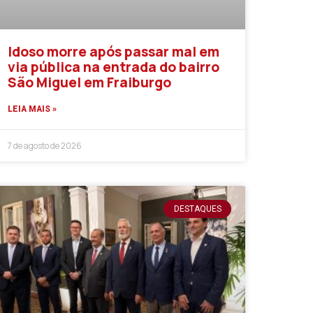
Idoso morre após passar mal em
via pública na entrada do bairro
São Miguel em Fraiburgo
LEIA MAIS »
7 de agosto de 2026
DESTAQUES