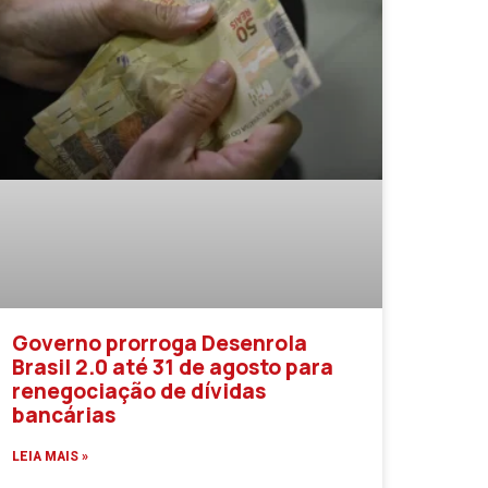
Governo prorroga Desenrola
Brasil 2.0 até 31 de agosto para
renegociação de dívidas
bancárias
LEIA MAIS »