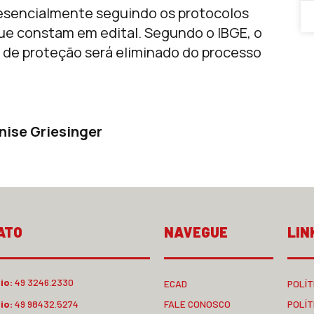
presencialmente seguindo os protocolos
que constam em edital. Segundo o IBGE, o
 de proteção será eliminado do processo
nise Griesinger
ATO
NAVEGUE
LIN
io:
49 3246.2330
ECAD
POLÍT
io:
49 98432.5274
FALE CONOSCO
POLÍT