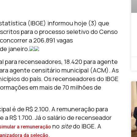
Estatística (IBGE) informou hoje (3) que
nscritos para o processo seletivo do Censo
 concorrer a 206.891 vagas
de janeiro.
al para recenseadores, 18.420 para agente
para agente censitário municipal (ACM). As
icípios do país. Os recenseadores do IBGE
formações em mais de 70 milhões de
cipal é de R$ 2.100. A remuneração para
e a R$ 1.700. Já o salário de recenseador
no
site
do IBGE. A
simular a remuneração
.
anizadora da seleção