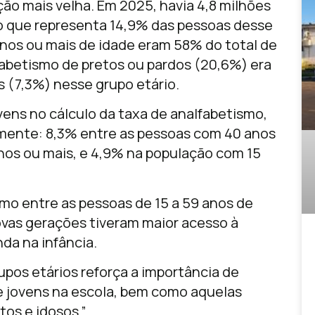
ão mais velha. Em 2025, havia 4,8 milhões
o que representa 14,9% das pessoas desse
anos ou mais de idade eram 58% do total de
lfabetismo de pretos ou pardos (20,6%) era
s (7,3%) nesse grupo etário.
vens no cálculo da taxa de analfabetismo,
mente: 8,3% entre as pessoas com 40 anos
nos ou mais, e 4,9% na população com 15
mo entre as pessoas de 15 a 59 anos de
ovas gerações tiveram maior acesso à
da na infância.
rupos etários reforça a importância de
e jovens na escola, bem como aquelas
tos e idosos.”