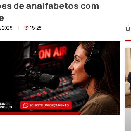
hões de analfabetos com
e
6/2026
15:28
Ú