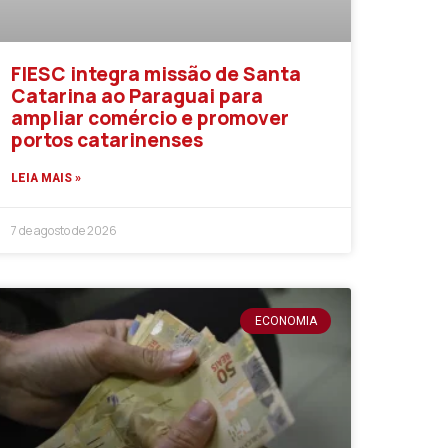
FIESC integra missão de Santa
Catarina ao Paraguai para
ampliar comércio e promover
portos catarinenses
LEIA MAIS »
7 de agosto de 2026
ECONOMIA