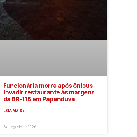
Funcionária morre após ônibus
invadir restaurante às margens
da BR-116 em Papanduva
LEIA MAIS »
6 de agosto de 2026