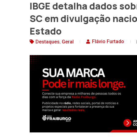
IBGE detalha dados sobr
SC em divulgação nacio
Estado
,
Flávio Furtado
Destaques
Geral