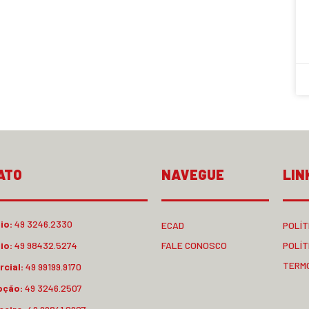
ATO
NAVEGUE
LIN
io:
49 3246.2330
ECAD
POLÍT
io:
49 98432.5274
FALE CONOSCO
POLÍT
TERM
cial:
49 99199.9170
pção:
49 3246.2507