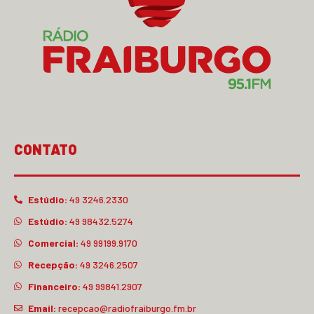
CONTATO
Estúdio:
49 3246.2330
Estúdio:
49 98432.5274
Comercial:
49 99199.9170
Recepção:
49 3246.2507
Financeiro:
49 99841.2907
Email:
recepcao@radiofraiburgo.fm.br