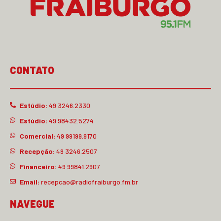
CONTATO
Estúdio:
49 3246.2330
Estúdio:
49 98432.5274
Comercial:
49 99199.9170
Recepção:
49 3246.2507
Financeiro:
49 99841.2907
Email:
recepcao@radiofraiburgo.fm.br
NAVEGUE