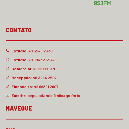
CONTATO
Estúdio:
49 3246.2330
Estúdio:
49 98432.5274
Comercial:
49 99199.9170
Recepção:
49 3246.2507
Financeiro:
49 99841.2907
Email:
recepcao@radiofraiburgo.fm.br
NAVEGUE