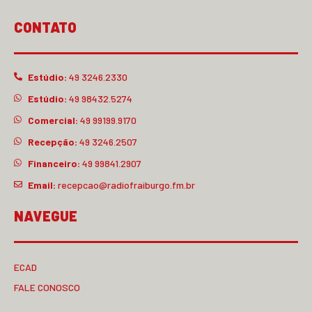
CONTATO
Estúdio:
49 3246.2330
Estúdio:
49 98432.5274
Comercial:
49 99199.9170
Recepção:
49 3246.2507
Financeiro:
49 99841.2907
Email:
recepcao@radiofraiburgo.fm.br
NAVEGUE
ECAD
FALE CONOSCO