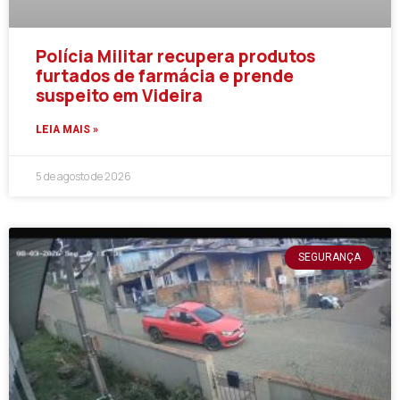
Polícia Militar recupera produtos
furtados de farmácia e prende
suspeito em Videira
LEIA MAIS »
5 de agosto de 2026
SEGURANÇA