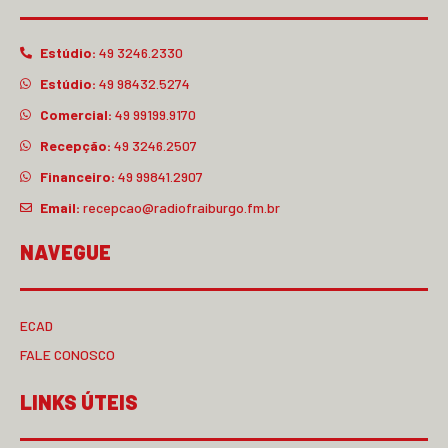
Estúdio:
49 3246.2330
Estúdio:
49 98432.5274
Comercial:
49 99199.9170
Recepção:
49 3246.2507
Financeiro:
49 99841.2907
Email:
recepcao@radiofraiburgo.fm.br
NAVEGUE
ECAD
FALE CONOSCO
LINKS ÚTEIS