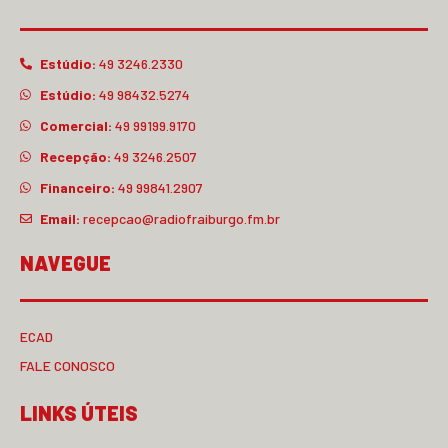
Estúdio:
49 3246.2330
Estúdio:
49 98432.5274
Comercial:
49 99199.9170
Recepção:
49 3246.2507
Financeiro:
49 99841.2907
Email:
recepcao@radiofraiburgo.fm.br
NAVEGUE
ECAD
FALE CONOSCO
LINKS ÚTEIS