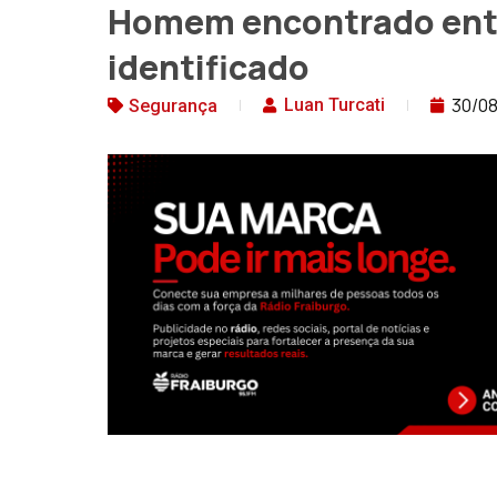
Homem encontrado ente
identificado
30/0
Luan Turcati
Segurança