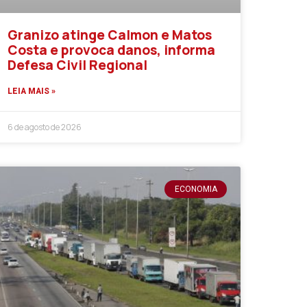
Granizo atinge Calmon e Matos
Costa e provoca danos, informa
Defesa Civil Regional
LEIA MAIS »
6 de agosto de 2026
ECONOMIA