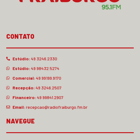
CONTATO
Estúdio:
49 3246.2330
Estúdio:
49 98432.5274
Comercial:
49 99199.9170
Recepção:
49 3246.2507
Financeiro:
49 99841.2907
Email:
recepcao@radiofraiburgo.fm.br
NAVEGUE