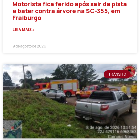
Motorista fica ferido após sair da pista
e bater contra árvore na SC-355, em
Fraiburgo
LEIA MAIS »
9 de agosto de 2026
TRÂNSITO