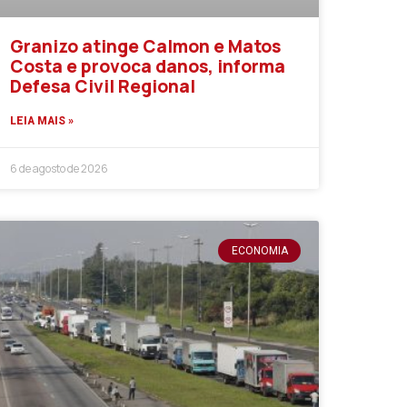
Granizo atinge Calmon e Matos
Costa e provoca danos, informa
Defesa Civil Regional
LEIA MAIS »
6 de agosto de 2026
ECONOMIA