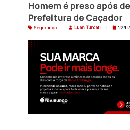
Homem é preso após dep
Prefeitura de Caçador
22/0
Luan Turcati
Segurança