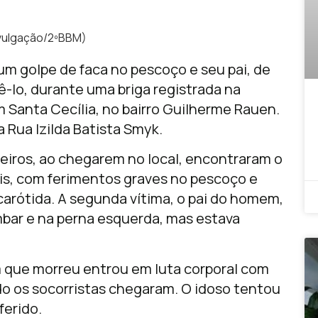
ivulgação/2ºBBM)
m golpe de faca no pescoço e seu pai, de
ê-lo, durante uma briga registrada na
 Santa Cecília, no bairro Guilherme Rauen.
 Rua Izilda Batista Smyk.
iros, ao chegarem no local, encontraram o
ais, com ferimentos graves no pescoço e
 carótida. A segunda vítima, o pai do homem,
mbar e na perna esquerda, mas estava
que morreu entrou em luta corporal com
do os socorristas chegaram. O idoso tentou
ferido.