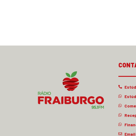
CONT
Estúd
Estúd
Comer
Rece
Finan
Email