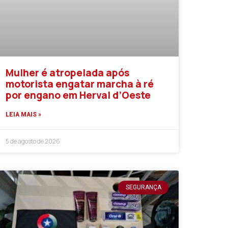
Mulher é atropelada após
motorista engatar marcha à ré
por engano em Herval d’Oeste
LEIA MAIS »
5 de agosto de 2026
SEGURANÇA