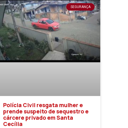
SEGURANÇA
Polícia Civil resgata mulher e
prende suspeito de sequestro e
cárcere privado em Santa
Cecília