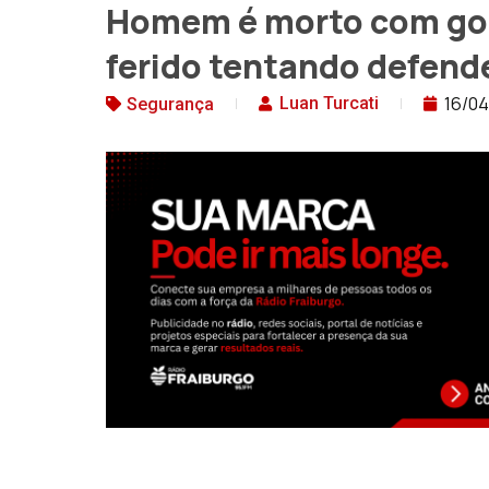
Homem é morto com golp
ferido tentando defende
16/0
Luan Turcati
Segurança