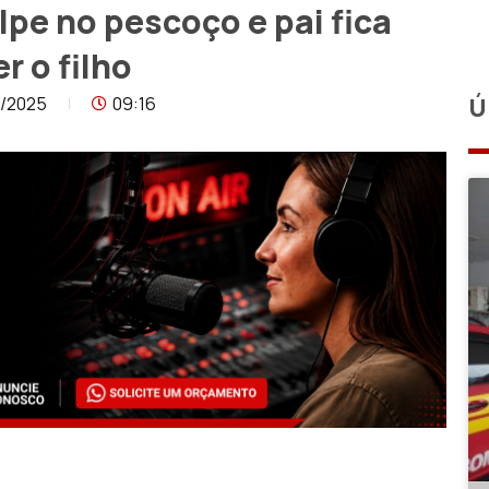
e no pescoço e pai fica
r o filho
4/2025
09:16
Ú