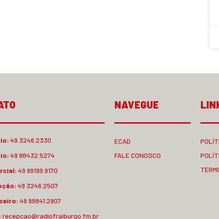
ATO
NAVEGUE
LIN
io:
49 3246.2330
ECAD
POLÍT
io:
49 98432.5274
FALE CONOSCO
POLÍT
TERM
cial:
49 99199.9170
pção:
49 3246.2507
ceiro:
49 99841.2907
:
recepcao@radiofraiburgo.fm.br