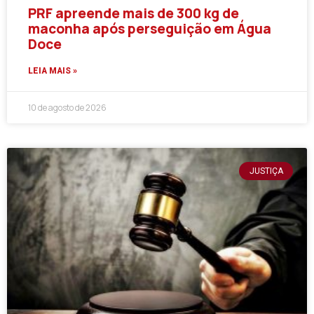
PRF apreende mais de 300 kg de
maconha após perseguição em Água
Doce
LEIA MAIS »
10 de agosto de 2026
JUSTIÇA