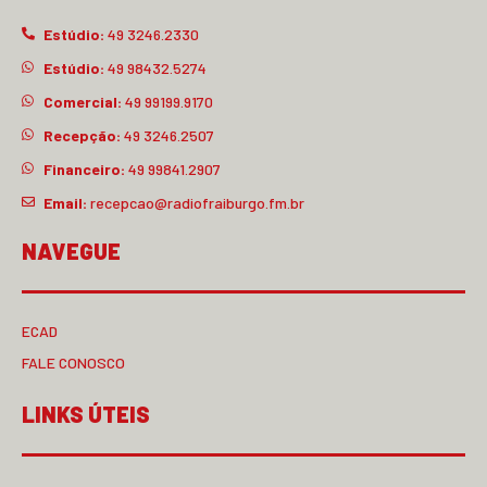
Estúdio:
49 3246.2330
Estúdio:
49 98432.5274
Comercial:
49 99199.9170
Recepção:
49 3246.2507
Financeiro:
49 99841.2907
Email:
recepcao@radiofraiburgo.fm.br
NAVEGUE
ECAD
FALE CONOSCO
LINKS ÚTEIS