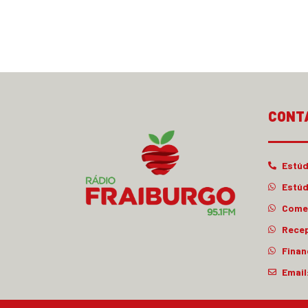
CONT
Estúd
Estúd
Comer
Rece
Finan
Email