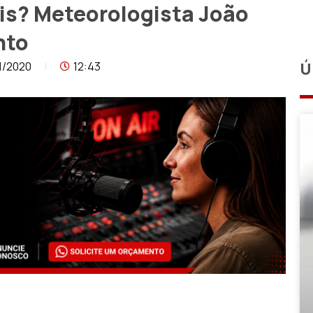
is? Meteorologista João
nto
1/2020
12:43
Ú