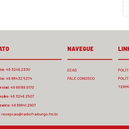
ATO
NAVEGUE
LIN
io:
49 3246.2330
ECAD
POLÍT
io:
49 98432.5274
FALE CONOSCO
POLÍT
TERM
cial:
49 99199.9170
pção:
49 3246.2507
ceiro:
49 99841.2907
:
recepcao@radiofraiburgo.fm.br