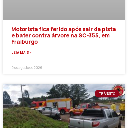
Motorista fica ferido após sair da pista
e bater contra árvore na SC-355, em
Fraiburgo
LEIA MAIS »
9 de agosto de 2026
TRÂNSITO