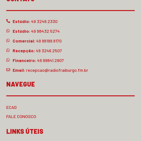
Estúdio:
49 3246.2330
Estúdio:
49 98432.5274
Comercial:
49 99199.9170
Recepção:
49 3246.2507
Financeiro:
49 99841.2907
Email:
recepcao@radiofraiburgo.fm.br
NAVEGUE
ECAD
FALE CONOSCO
LINKS ÚTEIS