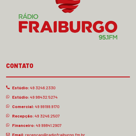
CONTATO
Estúdio:
49 3246.2330
Estúdio:
49 98432.5274
Comercial:
49 99199.9170
Recepção:
49 3246.2507
Financeiro:
49 99841.2907
Email:
recepcao@radiofraiburgo.fm.br