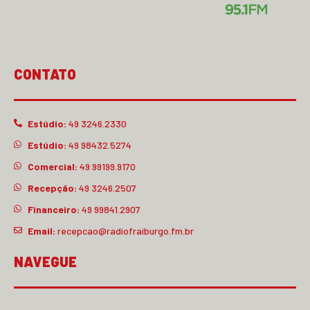
CONTATO
Estúdio:
49 3246.2330
Estúdio:
49 98432.5274
Comercial:
49 99199.9170
Recepção:
49 3246.2507
Financeiro:
49 99841.2907
Email:
recepcao@radiofraiburgo.fm.br
NAVEGUE