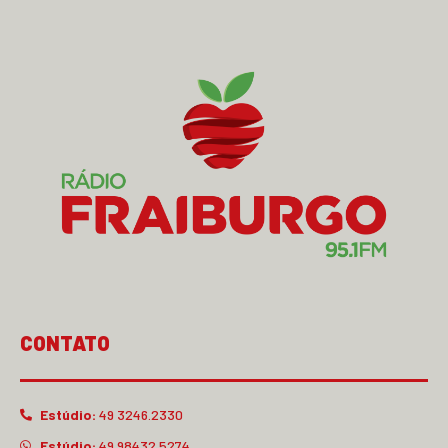
CONTATO
Estúdio:
49 3246.2330
Estúdio:
49 98432.5274