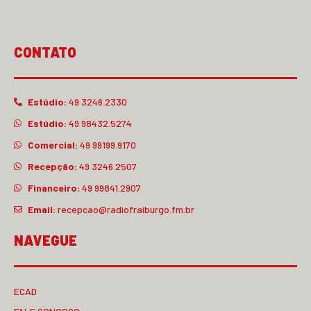
CONTATO
Estúdio:
49 3246.2330
Estúdio:
49 98432.5274
Comercial:
49 99199.9170
Recepção:
49 3246.2507
Financeiro:
49 99841.2907
Email:
recepcao@radiofraiburgo.fm.br
NAVEGUE
ECAD