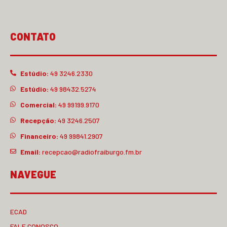
CONTATO
Estúdio:
49 3246.2330
Estúdio:
49 98432.5274
Comercial:
49 99199.9170
Recepção:
49 3246.2507
Financeiro:
49 99841.2907
Email:
recepcao@radiofraiburgo.fm.br
NAVEGUE
ECAD
FALE CONOSCO