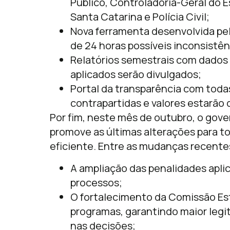
Público, Controladoria-Geral do 
Santa Catarina e Polícia Civil;
Nova ferramenta desenvolvida pe
de 24 horas possíveis inconsistê
Relatórios semestrais com dados 
aplicados serão divulgados;
Portal da transparência com todas 
contrapartidas e valores estarão d
Por fim, neste mês de outubro, o gove
promove as últimas alterações para t
eficiente. Entre as mudanças recente
A ampliação das penalidades apl
processos;
O fortalecimento da Comissão Est
programas, garantindo maior legit
nas decisões;