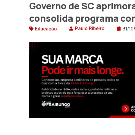
Governo de SC aprimora
consolida programa com
31/10
Paulo Ribeiro
Educação