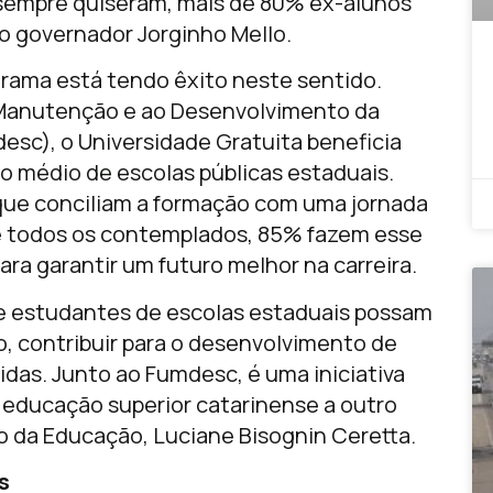
 sempre quiseram, mais de 80% ex-alunos
 o governador Jorginho Mello.
ama está tendo êxito neste sentido.
Manutenção e ao Desenvolvimento da
sc), o Universidade Gratuita beneficia
 médio de escolas públicas estaduais.
que conciliam a formação com uma jornada
e todos os contemplados, 85% fazem esse
ara garantir um futuro melhor na carreira.
ue estudantes de escolas estaduais possam
so, contribuir para o desenvolvimento de
das. Junto ao Fumdesc, é uma iniciativa
a educação superior catarinense a outro
do da Educação, Luciane Bisognin Ceretta.
s