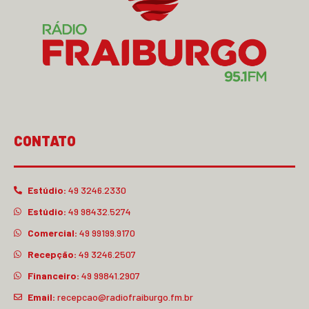
CONTATO
Estúdio:
49 3246.2330
Estúdio:
49 98432.5274
Comercial:
49 99199.9170
Recepção:
49 3246.2507
Financeiro:
49 99841.2907
Email:
recepcao@radiofraiburgo.fm.br