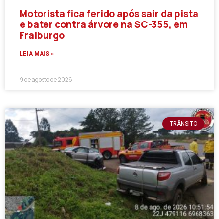
Motorista fica ferido após sair da pista
e bater contra árvore na SC-355, em
Fraiburgo
LEIA MAIS »
9 de agosto de 2026
TRÂNSITO