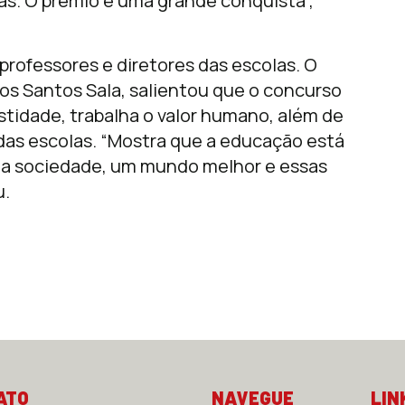
das. O prêmio é uma grande conquista”,
ofessores e diretores das escolas. O
dos Santos Sala, salientou que o concurso
stidade, trabalha o valor humano, além de
 das escolas. “Mostra que a educação está
uma sociedade, um mundo melhor e essas
u.
ATO
NAVEGUE
LIN