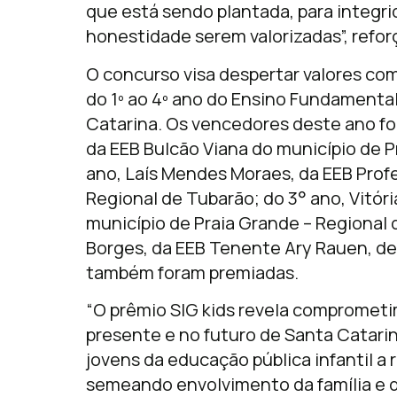
que está sendo plantada, para integrid
honestidade serem valorizadas”, refor
O concurso visa despertar valores com
do 1º ao 4º ano do Ensino Fundamental
Catarina. Os vencedores deste ano for
da EEB Bulcão Viana do município de P
ano, Laís Mendes Moraes, da EEB Prof
Regional de Tubarão; do 3° ano, Vitór
município de Praia Grande – Regional d
Borges, da EEB Tenente Ary Rauen, de 
também foram premiadas.
“O prêmio SIG kids revela compromet
presente e no futuro de Santa Catari
jovens da educação pública infantil a
semeando envolvimento da família e 