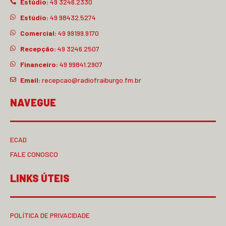
Estúdio:
49 3246.2330
Estúdio:
49 98432.5274
Comercial:
49 99199.9170
Recepção:
49 3246.2507
Financeiro:
49 99841.2907
Email:
recepcao@radiofraiburgo.fm.br
NAVEGUE
ECAD
FALE CONOSCO
LINKS ÚTEIS
POLÍTICA DE PRIVACIDADE