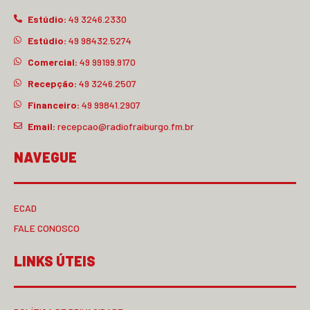
Estúdio:
49 3246.2330
Estúdio:
49 98432.5274
Comercial:
49 99199.9170
Recepção:
49 3246.2507
Financeiro:
49 99841.2907
Email:
recepcao@radiofraiburgo.fm.br
NAVEGUE
ECAD
FALE CONOSCO
LINKS ÚTEIS