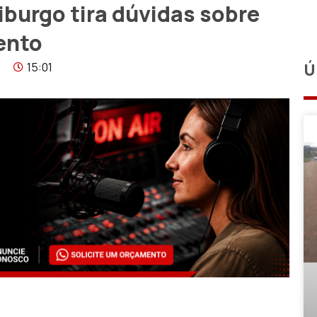
iburgo tira dúvidas sobre
ento
15:01
Ú