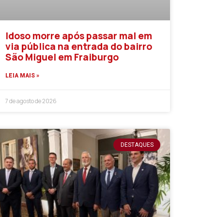
Idoso morre após passar mal em
via pública na entrada do bairro
São Miguel em Fraiburgo
LEIA MAIS »
7 de agosto de 2026
DESTAQUES