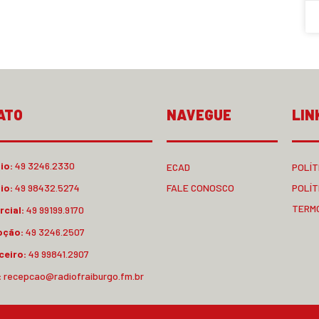
ATO
NAVEGUE
LIN
io:
49 3246.2330
ECAD
POLÍT
io:
49 98432.5274
FALE CONOSCO
POLÍT
TERM
cial:
49 99199.9170
pção:
49 3246.2507
ceiro:
49 99841.2907
:
recepcao@radiofraiburgo.fm.br