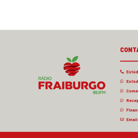
CONT
Estúd
Estúd
Comer
Rece
Finan
Email