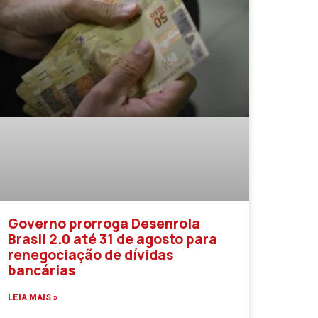
Governo prorroga Desenrola
Brasil 2.0 até 31 de agosto para
renegociação de dívidas
bancárias
LEIA MAIS »