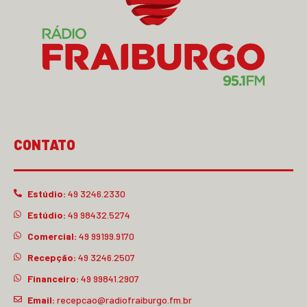
CONTATO
Estúdio:
49 3246.2330
Estúdio:
49 98432.5274
Comercial:
49 99199.9170
Recepção:
49 3246.2507
Financeiro:
49 99841.2907
Email:
recepcao@radiofraiburgo.fm.br