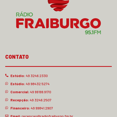
CONTATO
Estúdio:
49 3246.2330
Estúdio:
49 98432.5274
Comercial:
49 99199.9170
Recepção:
49 3246.2507
Financeiro:
49 99841.2907
Email:
recepcao@radiofraiburgo.fm.br