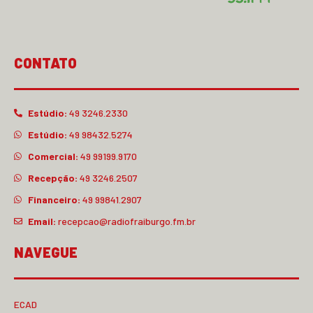
CONTATO
Estúdio:
49 3246.2330
Estúdio:
49 98432.5274
Comercial:
49 99199.9170
Recepção:
49 3246.2507
Financeiro:
49 99841.2907
Email:
recepcao@radiofraiburgo.fm.br
NAVEGUE
ECAD