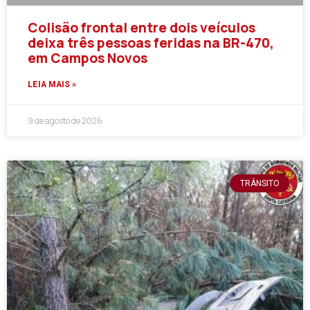
Colisão frontal entre dois veículos
deixa três pessoas feridas na BR-470,
em Campos Novos
LEIA MAIS »
9 de agosto de 2026
TRÂNSITO