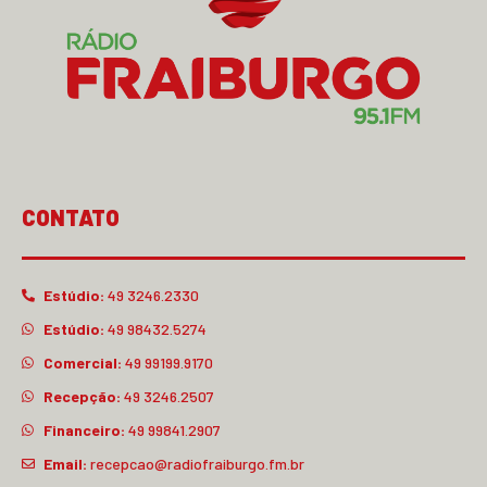
CONTATO
Estúdio:
49 3246.2330
Estúdio:
49 98432.5274
Comercial:
49 99199.9170
Recepção:
49 3246.2507
Financeiro:
49 99841.2907
Email:
recepcao@radiofraiburgo.fm.br