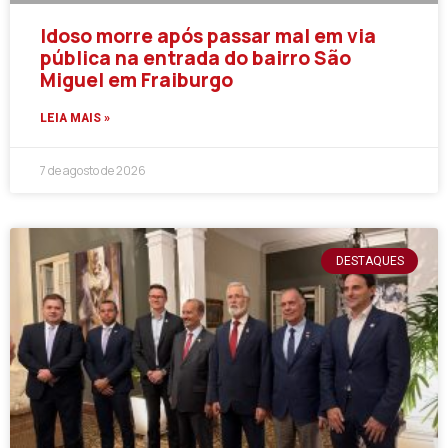
Idoso morre após passar mal em via
pública na entrada do bairro São
Miguel em Fraiburgo
LEIA MAIS »
7 de agosto de 2026
DESTAQUES