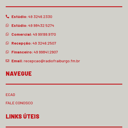
Estúdio:
49 3246.2330
Estúdio:
49 98432.5274
Comercial:
49 99199.9170
Recepção:
49 3246.2507
Financeiro:
49 99841.2907
Email:
recepcao@radiofraiburgo.fm.br
NAVEGUE
ECAD
FALE CONOSCO
LINKS ÚTEIS