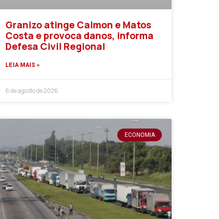
Granizo atinge Calmon e Matos
Costa e provoca danos, informa
Defesa Civil Regional
LEIA MAIS »
6 de agosto de 2026
ECONOMIA