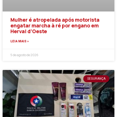
Mulher é atropelada após motorista
engatar marcha à ré por engano em
Herval d’Oeste
LEIA MAIS »
5 de agosto de 2026
SEGURANÇA