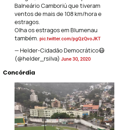
Balneário Camboriú que tiveram
ventos de mais de 108 km/hora e
estragos.
Olha os estragos em Blumenau
também.
pic.twitter.com/pgQzQvoJKT
— Helder-Cidadão Democrático😷
(@helder_rsilva)
June 30, 2020
Concórdia